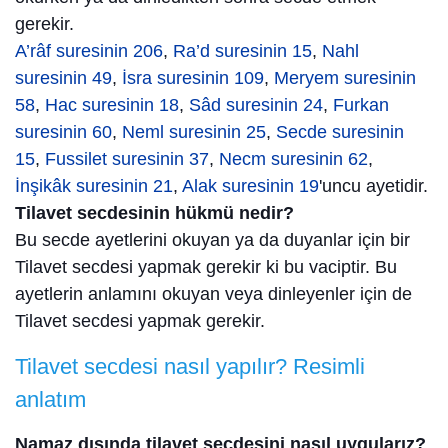
gerekir.
A’râf suresinin 206
,
Ra’d suresinin 15
,
Nahl
suresinin 49
,
İsra suresinin 109
,
Meryem suresinin
58
,
Hac suresinin 18
,
Sâd suresinin 24
,
Furkan
suresinin 60
,
Neml suresinin 25
,
Secde suresinin
15
,
Fussilet suresinin 37
,
Necm suresinin 62
,
İnşikâk suresinin 21
,
Alak suresinin 19
'uncu ayetidir.
Tilavet secdesinin hükmü nedir?
Bu secde ayetlerini okuyan ya da duyanlar için bir
Tilavet secdesi yapmak gerekir ki bu vaciptir. Bu
ayetlerin anlamını okuyan veya dinleyenler için de
Tilavet secdesi yapmak gerekir.
Tilavet secdesi nasıl yapılır? Resimli
anlatım
Namaz dışında tilavet secdesini nasıl uygularız?