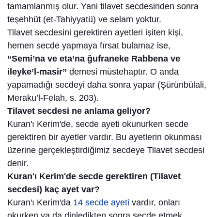
tamamlanmış olur. Yani tilavet secdesinden sonra
teşehhüt (et-Tahiyyatü) ve selam yoktur.
Tilavet secdesini gerektiren ayetleri işiten kişi,
hemen secde yapmaya fırsat bulamaz ise,
“Semi’na ve eta’na ğufraneke Rabbena ve
ileyke’l-masir”
demesi müstehaptır. O anda
yapamadığı secdeyi daha sonra yapar (Şürünbülali,
Meraku’l-Felah, s. 203).
Tilavet secdesi ne anlama geliyor?
Kuran'ı Kerim'de, secde ayeti okunurken secde
gerektiren bir ayetler vardır. Bu ayetlerin okunması
üzerine gerçekleştirdiğimiz secdeye Tilavet secdesi
denir.
Kuran'ı Kerim'de secde gerektiren (Tilavet
secdesi) kaç ayet var?
Kuran'ı Kerim'da
14 secde ayeti
vardır, onları
okurken ya da dinledikten sonra secde etmek