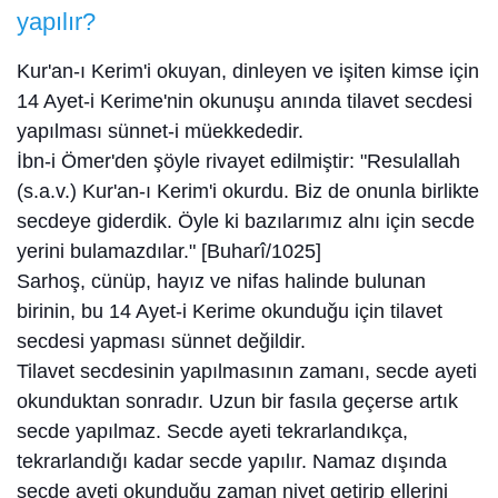
yapılır?
Kur'an-ı Kerim'i okuyan, dinleyen ve işiten kimse için
14 Ayet-i Kerime'nin okunuşu anında tilavet secdesi
yapılması sünnet-i müekkededir.
İbn-i Ömer'den şöyle rivayet edilmiştir: "Resulallah
(s.a.v.) Kur'an-ı Kerim'i okurdu. Biz de onunla birlikte
secdeye giderdik. Öyle ki bazılarımız alnı için secde
yerini bulamazdılar." [Buharî/1025]
Sarhoş, cünüp, hayız ve nifas halinde bulunan
birinin, bu 14 Ayet-i Kerime okunduğu için tilavet
secdesi yapması sünnet değildir.
Tilavet secdesinin yapılmasının zamanı, secde ayeti
okunduktan sonradır. Uzun bir fasıla geçerse artık
secde yapılmaz. Secde ayeti tekrarlandıkça,
tekrarlandığı kadar secde yapılır. Namaz dışında
secde ayeti okunduğu zaman niyet getirip ellerini