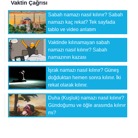
Vaktin Çağrısı
Sabah namazı nasıl kılınır? Sabah
namazı kaç rekat? Tek sayfada
tablo ve video anlatım
Vaktinde kılınamayan sabah
namazı nasıl kılınır? Sabah
namazının kazası
İşrak namazı nasıl kılınır? Güneş
doğduktan hemen sonra kılınır. İki
rekat olarak kılınır.
Duha (Kuşluk) namazı nasıl kılınır?
Gündoğumu ve öğle arasında kılınır
mı?