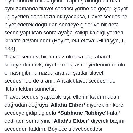
niyet ederek rüku’a gider. Yapmış olduğu bu rüku
aynı zamanda tilavet secdesi yerine de geçer. Şayet
üç ayetten daha fazla okuyacaksa, tilavet secdesine
niyet ederek doğrudan secdeye gider ve bir defa
secde yaptıktan sonra ayağa kalkıp kaldığı yerden
kıraate devam eder (Hey’et, el-Fetava’l-Hindiyye, I,
133).
Tilavet secdesi bir namaz olmasa da; taharet,
kıbleye dönmek, niyet etmek, avret yerlerinin örtülü
olması gibi namazda aranan şartlar tilavet
secdesinde de aranır. Ancak tilavet secdesinde
iftitah tekbiri sünnettir.
Tilavet secdesi yapacak kişi, ellerini kaldırmadan
doğrudan doğruya
‘Allahu Ekber’
diyerek bir kere
secdeye gidip üç defa
“Sübhane Rabbiye’l-ala”
dedikten sonra yine
‘Allah’u Ekber’
diyerek başını
secdeden kaldırır. Böylece tilavet secdesi