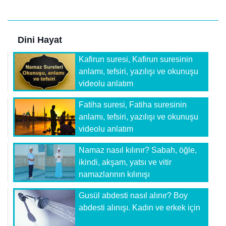
Dini Hayat
Kafirun suresi, Kafirun suresinin
anlamı, tefsiri, yazılışı ve okunuşu
videolu anlatım
Fatiha suresi, Fatiha suresinin
anlamı, tefsiri, yazılışı ve okunuşu
videolu anlatım
Namaz nasıl kılınır? Sabah, öğle,
ikindi, akşam, yatsı ve vitir
namazlarının kılınışı
Gusül abdesti nasıl alınır? Boy
abdesti alınışı. Kadın ve erkek için