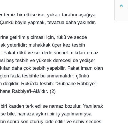
 temiz bir elbise ise, yukarı tarafını aşağıya
r. Çünkü böyle yapmak, tevazua daha yakındır.
rine getirilmiş olması için, rükû ve secde
mak yeterlidir; muhakkak üçer kez tesbih
r. Fakat rükû ve secdede sünnet mikdarı en az
esi beş tesbih ve yüksek derecesi de yedişer
kılan daha çok tesbih yapabilir. Fakat imam olan
çten fazla tesbihte bulunmamalıdır; çünkü
değildir. Rükû'da tesbih: "Sübhane Rabbiye'l-
hane Rabbiye'l-Alâ"dır. (2)
 biri kasden terk edilse namaz bozulur. Yanılarak
lse bile, namaza aykırı bir iş yapılmamışsa
dan sonra son oturuş iade edilir ve sehiv secdesi