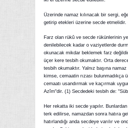
Üzerinde namaz kılınacak bir sergi, eğer
getirip etekleri üzerine secde etmelidi
Farz olan rükû ve secde rükünlerinin ye
denilebilecek kadar o vaziyetlerde dur
okunacak mikdar beklemek farz değildi
üçer kere tesbih okumaktır. Orta derec
tesbih okumaktır. Yalnız başına namaz 
kimse, cemaatin rızası bulunmadıkça ü
cemaatı usandırmak ve kaçırmak uygun 
Azîm"dir. (1) Secdedeki tesbih de: "Süb
Her rekatta iki secde yapılır. Bunlardan
terk edilirse, namazdan sonra hatıra ge
hatırlandığı anda secdeye varılır ve on