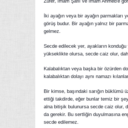
Züfer, İmam Şafiî ve İmam Ahmed'e göre
İki ayağın veya bir ayağın parmakları y
görüş budur. Bir ayağın yalnız bir par
gelmez.
Secde edilecek yer, ayakların konduğu 
yükseklikte olursa, secde caiz olur, da
Kalabalıktan veya başka bir özürden dol
kalabalıktan dolayı aynı namazı kılanlar
Bir kimse, başındaki sarığın büklümü ü
ettiği takdirde, eğer bunlar temiz bir 
alna bitişik bulunursa secde caiz olur, 
da gerekir. Bu sertliğin duyulmasına e
secde edilemez.