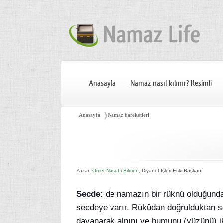
Anasayfa
Namaz nasıl kılınır? Resimli
❭
Anasayfa
Namaz hareketleri
Yazar:
Ömer Nasuhi Bilmen
, Diyanet İşleri Eski Başkanı
Secde:
de namazın bir rüknü olduğunda
secdeye varır. Rükûdan doğrulduktan so
dayanarak alnını ve bumunu (yüzünü) iki