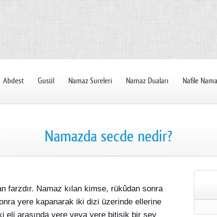
Abdest
Gusül
Namaz Sureleri
Namaz Duaları
Nafile Nama
Namazda secde nedir?
n farzdır. Namaz kılan kimse, rükûdan sonra
nra yere kapanarak iki dizi üzerinde ellerine
 eli arasında yere veya yere bitişik bir şey