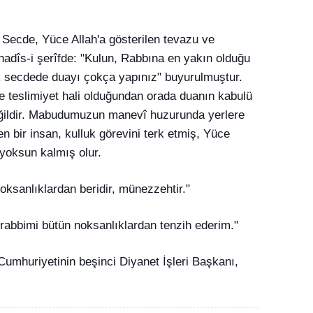
Secde, Yüce Allah'a gösterilen tevazu ve
hadîs-i şerîfde: "Kulun, Rabbına en yakın olduğu
ık secdede duayı çokça yapınız" buyurulmuştur.
 teslimiyet hali olduğundan orada duanın kabulü
ğildir. Mabudumuzun manevî huzurunda yerlere
 bir insan, kulluk görevini terk etmiş, Yüce
yoksun kalmış olur.
oksanlıklardan beridir, münezzehtir."
 rabbimi bütün noksanlıklardan tenzih ederim."
Cumhuriyetinin beşinci Diyanet İşleri Başkanı,