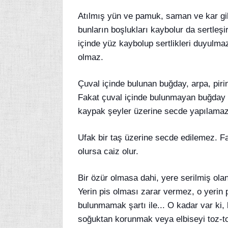
Atılmış yün ve pamuk, saman ve kar gibi
bunların boşlukları kaybolur da sertleşi
içinde yüz kaybolup sertlikleri duyulm
olmaz.
Çuval içinde bulunan buğday, arpa, pirin
Fakat çuval içinde bulunmayan buğday ve
kaypak şeyler üzerine secde yapılamaz
Ufak bir taş üzerine secde edilemez. F
olursa caiz olur.
Bir özür olmasa dahi, yere serilmiş olan
Yerin pis olması zarar vermez, o yerin p
bulunmamak şartı ile... O kadar var ki, 
soğuktan korunmak veya elbiseyi toz-to