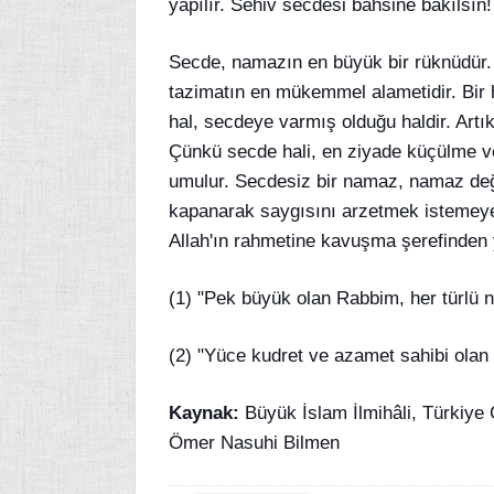
yapılır. Sehiv secdesi bahsine bakılsın!
Secde, namazın en büyük bir rüknüdür. 
tazimatın en mükemmel alametidir. Bir 
hal, secdeye varmış olduğu haldir. Art
Çünkü secde hali, en ziyade küçülme ve
umulur. Secdesiz bir namaz, namaz de
kapanarak saygısını arzetmek istemeyen
Allah'ın rahmetine kavuşma şerefinden 
(1) "Pek büyük olan Rabbim, her türlü n
(2) "Yüce kudret ve azamet sahibi olan
Kaynak:
Büyük İslam İlmihâli, Türkiye 
Ömer Nasuhi Bilmen