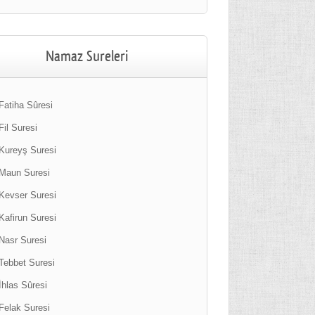
Namaz Sureleri
Fatiha Sûresi
Fil Suresi
Kureyş Suresi
Maun Suresi
Kevser Suresi
Kafirun Suresi
Nasr Suresi
Tebbet Suresi
İhlas Sûresi
Felak Suresi