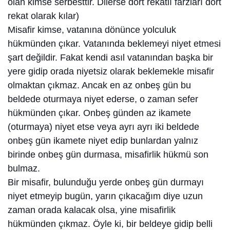
olan kimse serbesttir. Dilerse dört rekatlı farzları dört
rekat olarak kılar)
Misafir kimse, vatanına dönünce yolculuk
hükmünden çıkar. Vatanında beklemeyi niyet etmesi
şart değildir. Fakat kendi asıl vatanından başka bir
yere gidip orada niyetsiz olarak beklemekle misafir
olmaktan çıkmaz. Ancak en az onbeş gün bu
beldede oturmaya niyet ederse, o zaman sefer
hükmünden çıkar. Onbeş günden az ikamete
(oturmaya) niyet etse veya ayrı ayrı iki beldede
onbeş gün ikamete niyet edip bunlardan yalnız
birinde onbeş gün durmasa, misafirlik hükmü son
bulmaz.
Bir misafir, bulunduğu yerde onbeş gün durmayı
niyet etmeyip bugün, yarın çıkacağım diye uzun
zaman orada kalacak olsa, yine misafirlik
hükmünden çıkmaz. Öyle ki, bir beldeye gidip belli