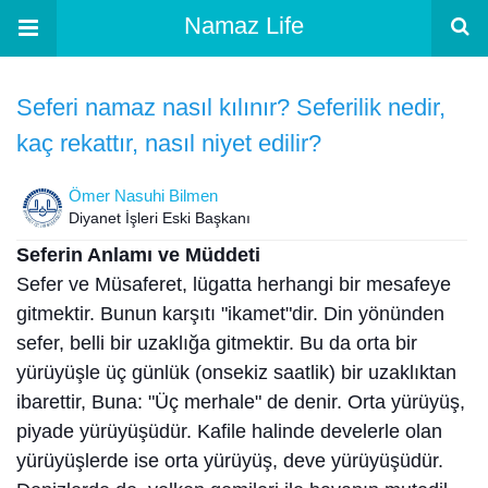
Namaz Life
Seferi namaz nasıl kılınır? Seferilik nedir,
kaç rekattır, nasıl niyet edilir?
Ömer Nasuhi Bilmen
Diyanet İşleri Eski Başkanı
Seferin Anlamı ve Müddeti
Sefer ve Müsaferet, lügatta herhangi bir mesafeye
gitmektir. Bunun karşıtı "ikamet"dir. Din yönünden
sefer, belli bir uzaklığa gitmektir. Bu da orta bir
yürüyüşle üç günlük (onsekiz saatlik) bir uzaklıktan
ibarettir, Buna: "Üç merhale" de denir. Orta yürüyüş,
piyade yürüyüşüdür. Kafile halinde develerle olan
yürüyüşlerde ise orta yürüyüş, deve yürüyüşüdür.