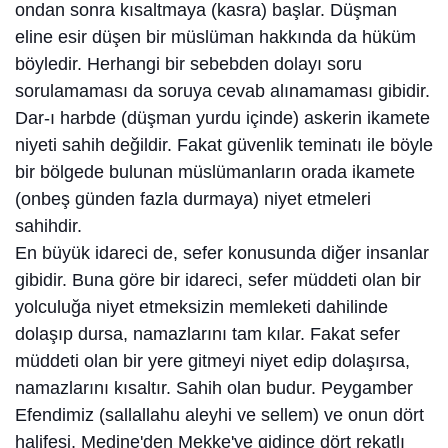
ondan sonra kısaltmaya (kasra) başlar. Düşman
eline esir düşen bir müslüman hakkında da hüküm
böyledir. Herhangi bir sebebden dolayı soru
sorulamaması da soruya cevab alınamaması gibidir.
Dar-ı harbde (düşman yurdu içinde) askerin ikamete
niyeti sahih değildir. Fakat güvenlik teminatı ile böyle
bir bölgede bulunan müslümanların orada ikamete
(onbeş günden fazla durmaya) niyet etmeleri
sahihdir.
En büyük idareci de, sefer konusunda diğer insanlar
gibidir. Buna göre bir idareci, sefer müddeti olan bir
yolculuğa niyet etmeksizin memleketi dahilinde
dolaşıp dursa, namazlarını tam kılar. Fakat sefer
müddeti olan bir yere gitmeyi niyet edip dolaşırsa,
namazlarını kısaltır. Sahih olan budur. Peygamber
Efendimiz (sallallahu aleyhi ve sellem) ve onun dört
halifesi, Medine'den Mekke'ye gidince dört rekatlı