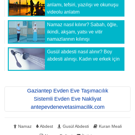
anlamı, tefsiri, yazılışı ve okunuşu
videolu anlatım
Namaz nasıl kılınır? Sabah, öğle,
ikindi, akşam, yatsı ve vitir
namazlarının kılınışı
Gusül abdesti nasıl alınır? Boy
abdesti alınışı. Kadın ve erkek için
Gaziantep Evden Eve Taşımacılık
Sistemli Evden Eve Nakliyat
antepevdenevetasimacilik.com
Namaz
Abdest
Gusül Abdesti
Kuran Meali