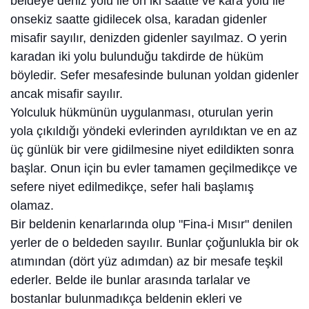
beldeye deniz yolu ile on iki saatte ve kara yolu ile
onsekiz saatte gidilecek olsa, karadan gidenler
misafir sayılır, denizden gidenler sayılmaz. O yerin
karadan iki yolu bulunduğu takdirde de hüküm
böyledir. Sefer mesafesinde bulunan yoldan gidenler
ancak misafir sayılır.
Yolculuk hükmünün uygulanması, oturulan yerin
yola çıkıldığı yöndeki evlerinden ayrıldıktan ve en az
üç günlük bir vere gidilmesine niyet edildikten sonra
başlar. Onun için bu evler tamamen geçilmedikçe ve
sefere niyet edilmedikçe, sefer hali başlamış
olamaz.
Bir beldenin kenarlarında olup "Fina-i Mısır" denilen
yerler de o beldeden sayılır. Bunlar çoğunlukla bir ok
atımından (dört yüz adımdan) az bir mesafe teşkil
ederler. Belde ile bunlar arasında tarlalar ve
bostanlar bulunmadıkça beldenin ekleri ve