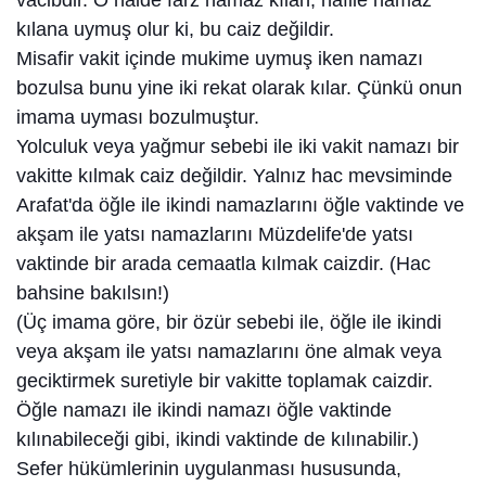
vacibdir. O halde farz namaz kılan, nafile namaz
kılana uymuş olur ki, bu caiz değildir.
Misafir vakit içinde mukime uymuş iken namazı
bozulsa bunu yine iki rekat olarak kılar. Çünkü onun
imama uyması bozulmuştur.
Yolculuk veya yağmur sebebi ile iki vakit namazı bir
vakitte kılmak caiz değildir. Yalnız hac mevsiminde
Arafat'da öğle ile ikindi namazlarını öğle vaktinde ve
akşam ile yatsı namazlarını Müzdelife'de yatsı
vaktinde bir arada cemaatla kılmak caizdir. (Hac
bahsine bakılsın!)
(Üç imama göre, bir özür sebebi ile, öğle ile ikindi
veya akşam ile yatsı namazlarını öne almak veya
geciktirmek suretiyle bir vakitte toplamak caizdir.
Öğle namazı ile ikindi namazı öğle vaktinde
kılınabileceği gibi, ikindi vaktinde de kılınabilir.)
Sefer hükümlerinin uygulanması hususunda,