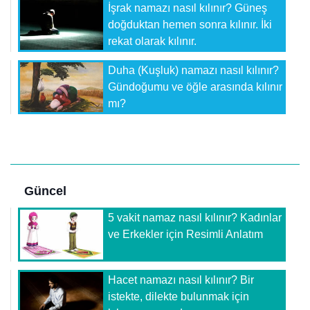
İşrak namazı nasıl kılınır? Güneş
doğduktan hemen sonra kılınır. İki
rekat olarak kılınır.
Duha (Kuşluk) namazı nasıl kılınır?
Gündoğumu ve öğle arasında kılınır
mı?
Güncel
5 vakit namaz nasıl kılınır? Kadınlar
ve Erkekler için Resimli Anlatım
Hacet namazı nasıl kılınır? Bir
istekte, dilekte bulunmak için