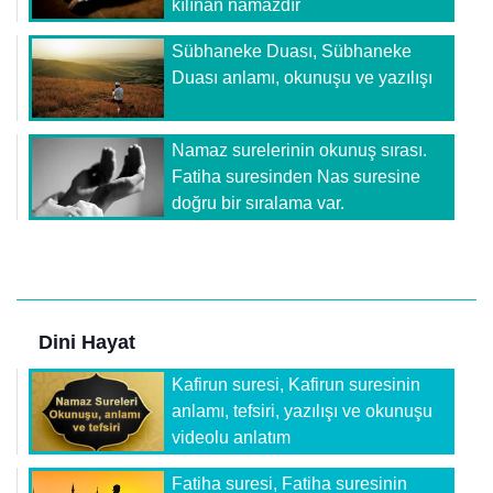
kılınan namazdır
Sübhaneke Duası, Sübhaneke
Duası anlamı, okunuşu ve yazılışı
Namaz surelerinin okunuş sırası.
Fatiha suresinden Nas suresine
doğru bir sıralama var.
Dini Hayat
Kafirun suresi, Kafirun suresinin
anlamı, tefsiri, yazılışı ve okunuşu
videolu anlatım
Fatiha suresi, Fatiha suresinin