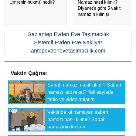
Umrenin hükmü nedir?
Namaz nasıl kılınır?
Diyanet'e göre 5 vakit
namazın kılınışı
Gaziantep Evden Eve Taşımacılık
Sistemli Evden Eve Nakliyat
antepevdenevetasimacilik.com
Vaktin Çağrısı
Sabah namazı nasıl kılınır? Sabah
namazı kaç rekat? Tek sayfada
tablo ve video anlatım
Vaktinde kılınamayan sabah
namazı nasıl kılınır? Sabah
namazının kazası