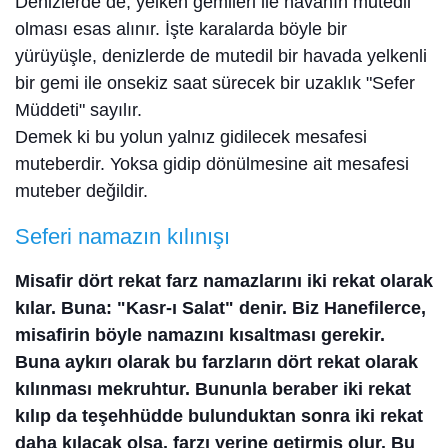
Denizlerde de, yelken gemileri ile havanın mutedil
olması esas alınır. İşte karalarda böyle bir
yürüyüşle, denizlerde de mutedil bir havada yelkenli
bir gemi ile onsekiz saat sürecek bir uzaklık "Sefer
Müddeti" sayılır.
Demek ki bu yolun yalnız gidilecek mesafesi
muteberdir. Yoksa gidip dönülmesine ait mesafesi
muteber değildir.
Seferi namazın kılınışı
Misafir dört rekat farz namazlarını iki rekat olarak
kılar. Buna: "Kasr-ı Salat" denir. Biz Hanefilerce,
misafirin böyle namazını kısaltması gerekir.
Buna aykırı olarak bu farzların dört rekat olarak
kılınması mekruhtur. Bununla beraber iki rekat
kılıp da teşehhüdde bulunduktan sonra iki rekat
daha kılacak olsa, farzı yerine getirmiş olur. Bu