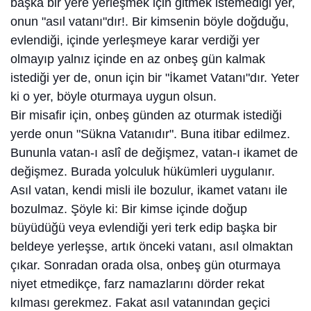
başka bir yere yerleşmek için gitmek istemediği yer,
onun "asıl vatanı"dır!. Bir kimsenin böyle doğduğu,
evlendiği, içinde yerleşmeye karar verdiği yer
olmayıp yalnız içinde en az onbeş gün kalmak
istediği yer de, onun için bir "İkamet Vatanı"dır. Yeter
ki o yer, böyle oturmaya uygun olsun.
Bir misafir için, onbeş günden az oturmak istediği
yerde onun "Sükna Vatanıdır". Buna itibar edilmez.
Bununla vatan-ı aslî de değişmez, vatan-ı ikamet de
değişmez. Burada yolculuk hükümleri uygulanır.
Asıl vatan, kendi misli ile bozulur, ikamet vatanı ile
bozulmaz. Şöyle ki: Bir kimse içinde doğup
büyüdüğü veya evlendiği yeri terk edip başka bir
beldeye yerleşse, artık önceki vatanı, asıl olmaktan
çıkar. Sonradan orada olsa, onbeş gün oturmaya
niyet etmedikçe, farz namazlarını dörder rekat
kılması gerekmez. Fakat asıl vatanından geçici