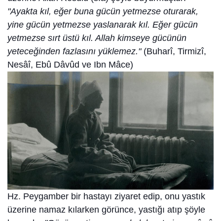
"Ayakta kıl, eğer buna gücün yetmezse oturarak,
yine gücün yetmezse yaslanarak kıl. Eğer gücün
yetmezse sırt üstü kıl. Allah kimseye gücünün
yeteceğinden fazlasını yüklemez."
(Buharî, Tirmizî,
Nesâî, Ebû Dâvûd ve Ibn Mâce)
Hz. Peygamber bir hastayı ziyaret edip, onu yastık
üzerine namaz kılarken görünce, yastığı atıp şöyle