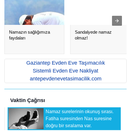
Namazın sağlığımıza
Sandalyede namaz
faydaları
olmaz!
Gaziantep Evden Eve Taşımacılık
Sistemli Evden Eve Nakliyat
antepevdenevetasimacilik.com
Vaktin Çağrısı
Namaz surelerinin okunuş sırası.
Fatiha suresinden Nas suresine
doğru bir sıralama var.