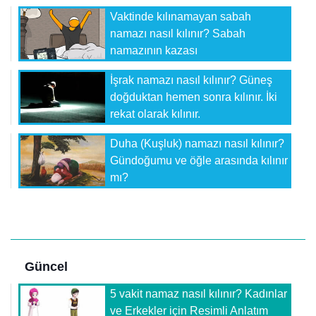
Vaktinde kılınamayan sabah
namazı nasıl kılınır? Sabah
namazının kazası
İşrak namazı nasıl kılınır? Güneş
doğduktan hemen sonra kılınır. İki
rekat olarak kılınır.
Duha (Kuşluk) namazı nasıl kılınır?
Gündoğumu ve öğle arasında kılınır
mı?
Güncel
5 vakit namaz nasıl kılınır? Kadınlar
ve Erkekler için Resimli Anlatım