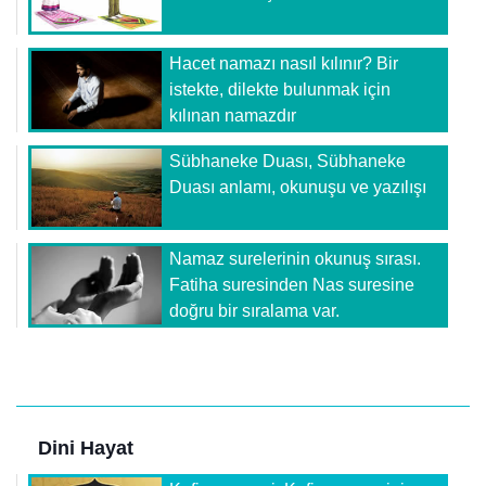
Hacet namazı nasıl kılınır? Bir
istekte, dilekte bulunmak için
kılınan namazdır
Sübhaneke Duası, Sübhaneke
Duası anlamı, okunuşu ve yazılışı
Namaz surelerinin okunuş sırası.
Fatiha suresinden Nas suresine
doğru bir sıralama var.
Dini Hayat