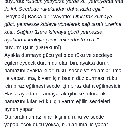
buyurdu:
"Gücün yetiyorsa yerde kıl, yetmiyorsa îmâ
ile kıl. Secdede rükû'undan daha fazla eğil."
(Beyhakî) Başka bir rivayette:
Oturarak kılmaya
gücü yetmezse kıbleye yönelerek sağ tarafı üzerine
kılar. Sağları üzere kılmaya gücü yetmezse,
ayaklarını kıbleye çevirerek sırtüstü kılar.
"
buyurmuştur. (Darekutnî)
Ayakta durmaya gücü yetip de rüku ve secdeye
eğilemeyecek durumda olan biri; ayakta durur,
namazını ayakta kılar; rüku, secde ve selamları ima
ile yapar. İma, kıyam için başın düz durması, rüku
için biraz eğilmesi secde için biraz daha eğilmesidir.
Hasta ayakta duramayacak gibi ise, oturarak
namazını kılar. Rüku için yarım eğilir, secdeleri
aynen yapar.
Oturarak namaz kılan kişinin, rüku ve secde
yapabilecek gücü yoksa, bunları ima ile yapar.