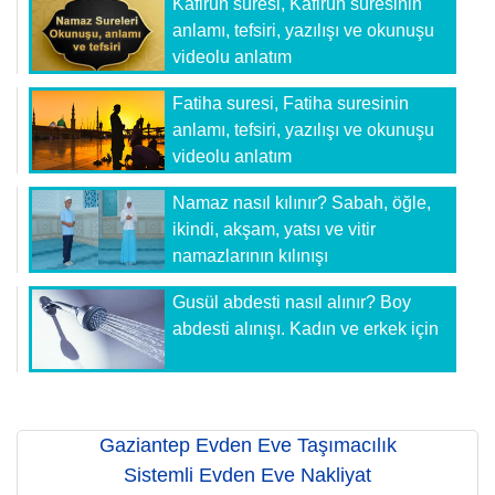
Kafirun suresi, Kafirun suresinin
anlamı, tefsiri, yazılışı ve okunuşu
videolu anlatım
Fatiha suresi, Fatiha suresinin
anlamı, tefsiri, yazılışı ve okunuşu
videolu anlatım
Namaz nasıl kılınır? Sabah, öğle,
ikindi, akşam, yatsı ve vitir
namazlarının kılınışı
Gusül abdesti nasıl alınır? Boy
abdesti alınışı. Kadın ve erkek için
Gaziantep Evden Eve Taşımacılık
Sistemli Evden Eve Nakliyat