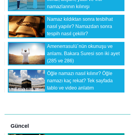
namazlarının kılınışı
Namaz kıldıktan sonra tesbihat
nasıl yapılır? Namazdan sonra
tespih nasıl çekilir?
Amenerrasulü´nün okunuşu ve
anlamı. Bakara Suresi son iki ayet
(285 ve 286)
Öğle namazı nasıl kılınır? Öğle
namazı kaç rekat? Tek sayfada
tablo ve video anlatım
Güncel