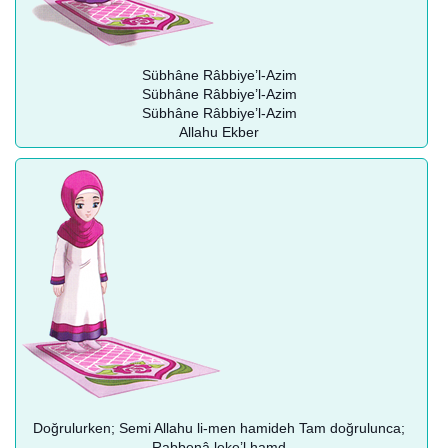
Sübhâne Râbbiye’l-Azim
Sübhâne Râbbiye’l-Azim
Sübhâne Râbbiye’l-Azim
Allahu Ekber
Doğrulurken; Semi Allahu li-men hamideh Tam doğrulunca;
Rabbenâ leke’l hamd