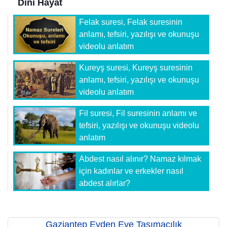
Dini Hayat
Felak suresi, Felak suresinin
anlamı, tefsiri, yazılışı ve okunuşu
videolu anlatım
Kureyş suresi, Kureyş suresinin
anlamı, tefsiri, yazılışı ve okunuşu
videolu anlatım
Fil suresi, Fil suresinin anlamı ve
tefsiri, yazılışı ve okunuşu videolu
anlatım
Abdest nasıl alınır? Namaz kılmak
için kadınlar ve erkekler nasıl
abdest alırlar?
Gaziantep Evden Eve Taşımacılık