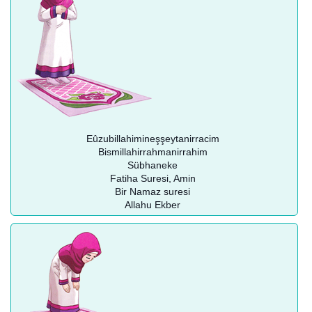
Eûzubillahimineşşeytanirracim
Bismillahirrahmanirrahim
Sübhaneke
Fatiha Suresi, Amin
Bir Namaz suresi
Allahu Ekber