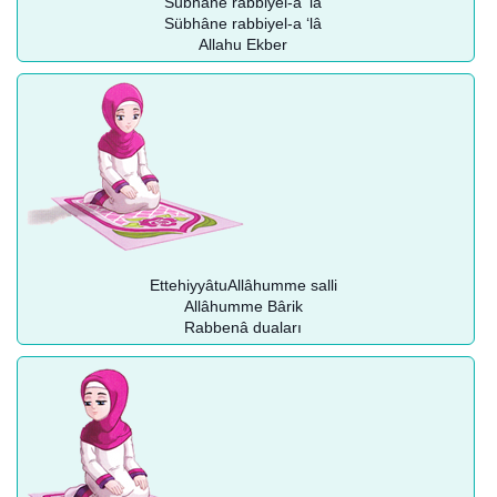
Sübhâne rabbiyel-a ‘lâ
Sübhâne rabbiyel-a ‘lâ
Allahu Ekber
EttehiyyâtuAllâhumme salli
Allâhumme Bârik
Rabbenâ duaları