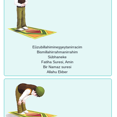
Eûzubillahimineşşeytanirracim
Bismillahirrahmanirrahim
Sübhaneke
Fatiha Suresi, Amin
Bir Namaz suresi
Allahu Ekber