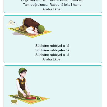
Doğrulurken; Semi Allahu li-men hamideh
Tam doğrulunca; Rabbenâ leke’l hamd
Allahu Ekber.
Sübhâne rabbiyel-a ‘lâ
Sübhâne rabbiyel-a ‘lâ
Sübhâne rabbiyel-a ‘lâ
Allahu Ekber.