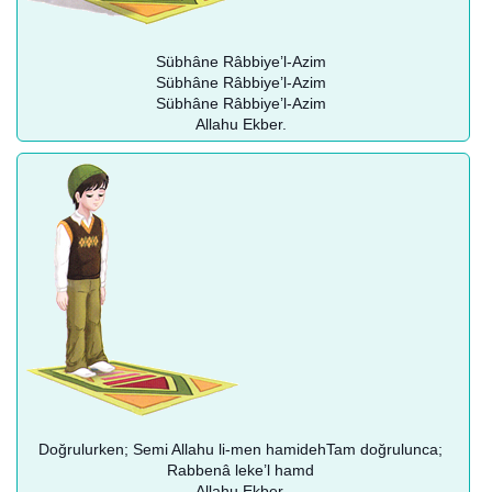
Sübhâne Râbbiye’l-Azim
Sübhâne Râbbiye’l-Azim
Sübhâne Râbbiye’l-Azim
Allahu Ekber.
Doğrulurken; Semi Allahu li-men hamidehTam doğrulunca;
Rabbenâ leke’l hamd
Allahu Ekber.