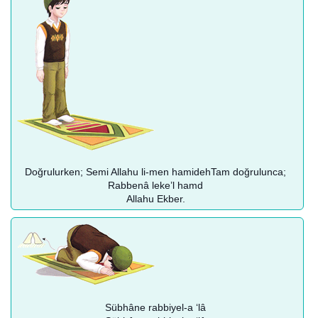
Doğrulurken; Semi Allahu li-men hamidehTam doğrulunca;
Rabbenâ leke’l hamd
Allahu Ekber.
Sübhâne rabbiyel-a ‘lâ