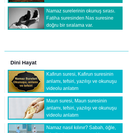
Namaz surelerinin okunuş sırası.
Fatiha suresinden Nas suresine
doğru bir sıralama var.
Dini Hayat
Kafirun suresi, Kafirun suresinin
anlamı, tefsiri, yazılışı ve okunuşu
videolu anlatım
Maun suresi, Maun suresinin
anlamı, tefsiri, yazılışı ve okunuşu
videolu anlatım
Namaz nasıl kılınır? Sabah, öğle,