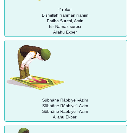
2 rekat
Bismillahirrahmanirrahim
Fatiha Suresi, Amin
Bir Namaz suresi
Allahu Ekber
Sübhâne Râbbiye’l-Azim
Sübhâne Râbbiye’l-Azim
Sübhâne Râbbiye’l-Azim
Allahu Ekber.