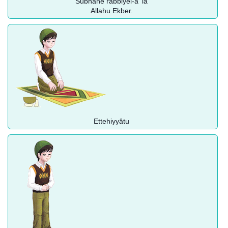
Sübhâne rabbiyel-a ‘lâ
Allahu Ekber.
Ettehiyyâtu