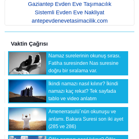
Gaziantep Evden Eve Taşımacılık
Sistemli Evden Eve Nakliyat
antepevdenevetasimacilik.com
Vaktin Çağrısı
Namaz surelerinin okunuş sırası.
Fatiha suresinden Nas suresine
doğru bir sıralama var.
İkindi namazı nasıl kılınır? İkindi
namazı kaç rekat? Tek sayfada
tablo ve video anlatım
Amenerrasulü´nün okunuşu ve
anlamı. Bakara Suresi son iki ayet
(285 ve 286)