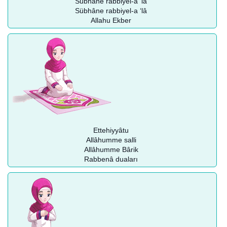
Sübhâne rabbiyel-a ‘lâ
Sübhâne rabbiyel-a ‘lâ
Allahu Ekber
Ettehiyyâtu
Allâhumme salli
Allâhumme Bârik
Rabbenâ duaları