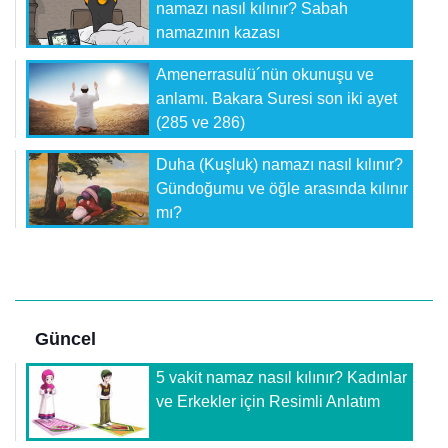
namazı nasıl kılınır? Sabah
namazının kazası
Amenerrasulü´nün okunuşu ve
anlamı. Bakara Suresi son iki ayet
(285 ve 286)
Duha (Kuşluk) namazı nasıl kılınır?
Gündoğumu ve öğle arasında kılınır
mı?
Güncel
5 vakit namaz nasıl kılınır? Kadınlar
ve Erkekler için Resimli Anlatım