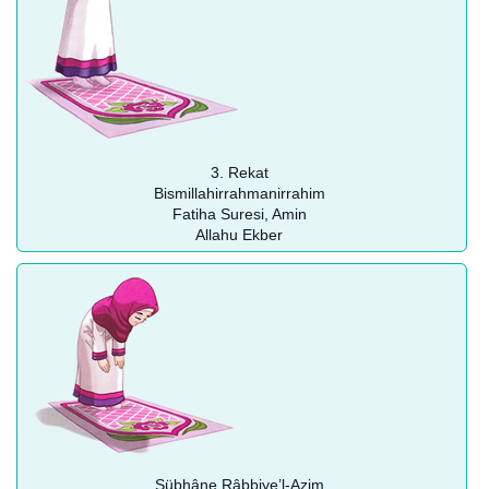
3. Rekat
Bismillahirrahmanirrahim
Fatiha Suresi, Amin
Allahu Ekber
Sübhâne Râbbiye’l-Azim