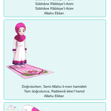
Sübhâne Râbbiye’l-Azim
Sübhâne Râbbiye’l-Azim
Allahu Ekber.
Doğrulurken; Semi Allahu li-men hamideh
Tam doğrulunca; Rabbenâ leke’l hamd
Allahu Ekber.