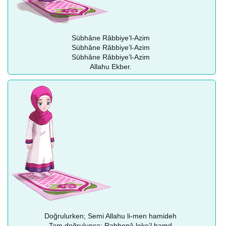
Sübhâne Râbbiye’l-Azim
Sübhâne Râbbiye’l-Azim
Sübhâne Râbbiye’l-Azim
Allahu Ekber.
Doğrulurken; Semi Allahu li-men hamideh
Tam doğrulunca; Rabbenâ leke’l hamd