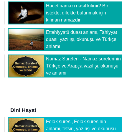
Hacet namazı nasıl kılınır? Bir
istekte, dilekte bulunmak için
kılınan namazdır
Ettehiyyatü duası anlamı, Tahiyyat
duası, yazılışı, okunuşu ve Türkçe
anlamı
Namaz Sureleri - Namaz surelerinin
Türkçe ve Arapça yazılışı, okunuşu
ve anlamı
Dini Hayat
Felak suresi, Felak suresinin
anlamı, tefsiri, yazılışı ve okunuşu