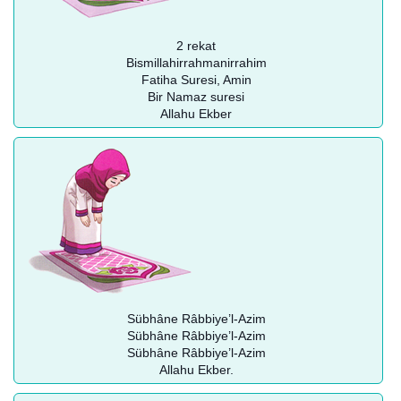
2 rekat
Bismillahirrahmanirrahim
Fatiha Suresi, Amin
Bir Namaz suresi
Allahu Ekber
Sübhâne Râbbiye’l-Azim
Sübhâne Râbbiye’l-Azim
Sübhâne Râbbiye’l-Azim
Allahu Ekber.