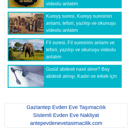
videolu anlatım
Kureyş suresi, Kureyş suresinin
anlamı, tefsiri, yazılışı ve okunuşu
videolu anlatım
Fil suresi, Fil suresinin anlamı ve
tefsiri, yazılışı ve okunuşu videolu
anlatım
Gusül abdesti nasıl alınır? Boy
abdesti alınışı. Kadın ve erkek için
Gaziantep Evden Eve Taşımacılık
Sistemli Evden Eve Nakliyat
antepevdenevetasimacilik.com