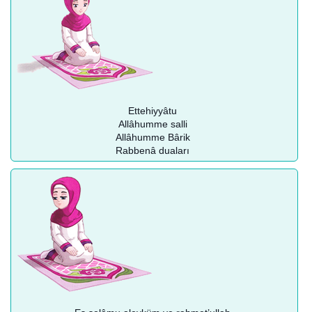
Ettehiyyâtu
Allâhumme salli
Allâhumme Bârik
Rabbenâ duaları