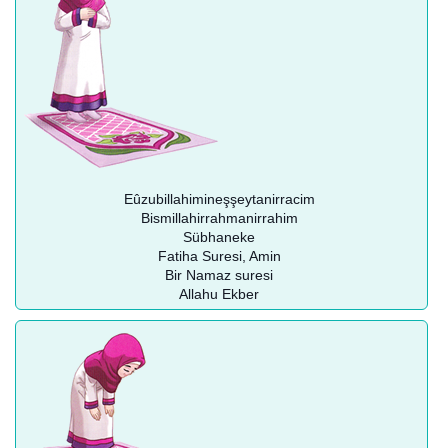
Eûzubillahimineşşeytanirracim
Bismillahirrahmanirrahim
Sübhaneke
Fatiha Suresi, Amin
Bir Namaz suresi
Allahu Ekber