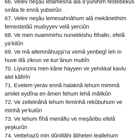
66. Velev neşâu letamesnâ alâ a’yunihim festebekus
sırâta fe ennâ yubsirûn
67. Velev neşâu lemesahnâhum alâ mekânetihim
femestetâû mudıyyev velâ yerciûn
68. Ve men nuammirhu nunekkishu filhalkı, efelâ
ya’kilûn
69. Ve mâ allemnâhuşşi’ra vemâ yenbegî leh in
huve illâ zikrun ve kur’ânun mubîn
70. Liyunzira men kâne hayyen ve yehıkkal kavlu
alel kâfirîn
71. Evelem yerav ennâ halaknâ lehum mimmâ
amilet eydîna en âmen fehum lehâ mâlikûn
72. Ve zellelnâhâ lehum feminhâ rekûbuhum ve
minhâ ye’kulûn
73. Ve lehum fîhâ menâfiu ve meşâribu efelâ
yeşkurûn
74. Vettehazû min dûnillâhi âliheten leallehum