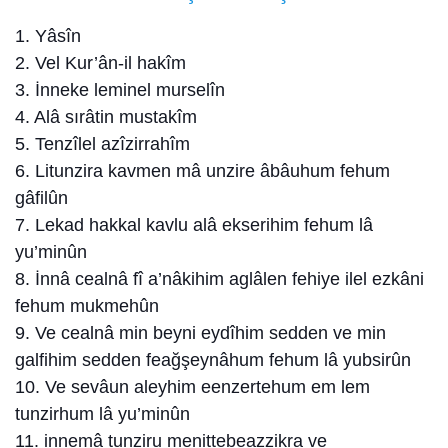
1. Yâsîn
2. Vel Kur’ân-il hakîm
3. İnneke leminel murselîn
4. Alâ sırâtin mustakîm
5. Tenzîlel azîzirrahîm
6. Litunzira kavmen mâ unzire âbâuhum fehum
gâfilûn
7. Lekad hakkal kavlu alâ ekserihim fehum lâ
yu’minûn
8. İnnâ cealnâ fî a’nâkihim aglâlen fehiye ilel ezkâni
fehum mukmehûn
9. Ve cealnâ min beyni eydîhim sedden ve min
galfihim sedden feağşeynâhum fehum lâ yubsirûn
10. Ve sevâun aleyhim eenzertehum em lem
tunzirhum lâ yu’minûn
11. innemâ tunziru menittebeazzikra ve