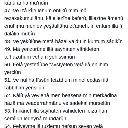
kânû anhâ mu’ridîn
47. Ve izâ kîle lehum enfikû mim mâ
rezakakumullâhu, kâlellezîne keferû, lillezîne âmenû
enut’ımu menlev yeşâullâhu et’ameh, in entum illâ fî
dalâlin mubîn
48. Ve yekûlûne metâ hâzel va’du in kuntum sâdikîn
49. Mâ yenzurûne illâ sayhaten vâhideten
te’huzuhum vehum yehissimûn
50. Felâ yestetîûne tavsıyeten velâ ilâ ehlihim
yerciûn
51. Ve nufiha fîssûri feizâhum minel ecdâsi ilâ
rabbihim yensilûn
52. Kâlû yâ veylenâ men beasena min merkadina
hâzâ mâ veaderrahmânu ve sadekal murselûn
53. İn kânet illâ sayhaten vâhideten feizâ hum
cemî’un ledeynâ muhdarûn
54. Felyevme lâ tuzlemu nefsun şeyen velâ