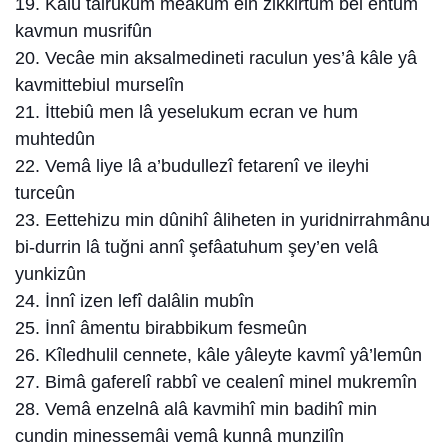
19. Kâlû tâirukum meakum ein zikkirtum bel entum
kavmun musrifûn
20. Vecâe min aksalmedineti raculun yes’â kâle yâ
kavmittebiul murselîn
21. İttebiû men lâ yeselukum ecran ve hum
muhtedûn
22. Vemâ liye lâ a’budullezî fetarenî ve ileyhi
turceûn
23. Eettehizu min dûnihî âliheten in yuridnirrahmânu
bi-durrin lâ tuğni annî şefâatuhum şey’en velâ
yunkizûn
24. İnnî izen lefî dalâlin mubîn
25. İnnî âmentu birabbikum fesmeûn
26. Kîledhulil cennete, kâle yâleyte kavmî yâ’lemûn
27. Bimâ gaferelî rabbî ve cealenî minel mukremîn
28. Vemâ enzelnâ alâ kavmihî min badihî min
cundin minessemâi vemâ kunnâ munzilîn