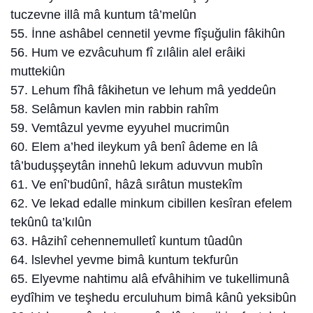
tuczevne illâ mâ kuntum tâ’melûn
55. İnne ashâbel cennetil yevme fîşuğulin fâkihûn
56. Hum ve ezvâcuhum fî zılâlin alel erâiki
muttekiûn
57. Lehum fîhâ fâkihetun ve lehum mâ yeddeûn
58. Selâmun kavlen min rabbin rahîm
59. Vemtâzul yevme eyyuhel mucrimûn
60. Elem a’hed ileykum yâ benî âdeme en lâ
tâ’buduşşeytân innehû lekum aduvvun mubîn
61. Ve enî’budûnî, hâzâ sırâtun mustekîm
62. Ve lekad edalle minkum cibillen kesîran efelem
tekûnû ta’kılûn
63. Hâzihî cehennemulletî kuntum tûadûn
64. lslevhel yevme bimâ kuntum tekfurûn
65. Elyevme nahtimu alâ efvâhihim ve tukellimunâ
eydîhim ve teşhedu erculuhum bimâ kânû yeksibûn