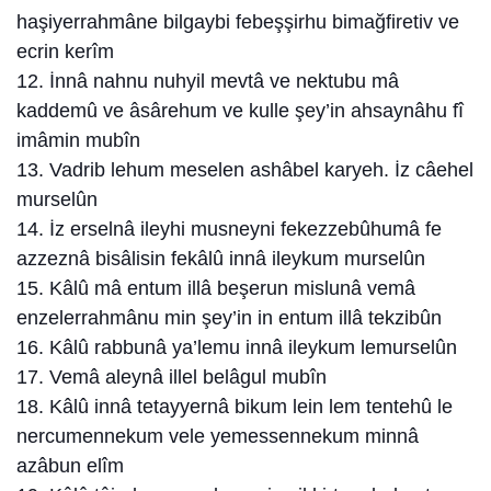
haşiyerrahmâne bilgaybi febeşşirhu bimağfiretiv ve
ecrin kerîm
12. İnnâ nahnu nuhyil mevtâ ve nektubu mâ
kaddemû ve âsârehum ve kulle şey’in ahsaynâhu fî
imâmin mubîn
13. Vadrib lehum meselen ashâbel karyeh. İz câehel
murselûn
14. İz erselnâ ileyhi musneyni fekezzebûhumâ fe
azzeznâ bisâlisin fekâlû innâ ileykum murselûn
15. Kâlû mâ entum illâ beşerun mislunâ vemâ
enzelerrahmânu min şey’in in entum illâ tekzibûn
16. Kâlû rabbunâ ya’lemu innâ ileykum lemurselûn
17. Vemâ aleynâ illel belâgul mubîn
18. Kâlû innâ tetayyernâ bikum lein lem tentehû le
nercumennekum vele yemessennekum minnâ
azâbun elîm