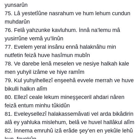
yunsarûn
75. Lâ yestetîûne nasrahum ve hum lehum cundun
muhdarûn
76. Felâ yahzunke kavluhum. İnnâ na’lemu mâ
yusirrûne vemâ yu’linûn
77. Evelem yeral insânu ennâ halaknâhu min
nutfetin feizâ huve hasîmun mubîn
78. Ve darebe lenâ meselen ve nesiye halkah kale
men yuhyil izâme ve hiye ramîm
79. Kul yuhyihellezî enşeehâ evvele merrah ve huve
bikulli halkın alîm
80. Ellezî ceale lekum mineşşeceril ahdari nâren
feizâ entum minhu tûkidûn
81. Eveleysellezî halakassemâvati vel arda bikâdirin
alâ ey yahluka mislehum, belâ ve huvel hallâkul alîm
82. İnnema emruhû izâ erâde şey’en en yekûle lehû
kun, feyekûn