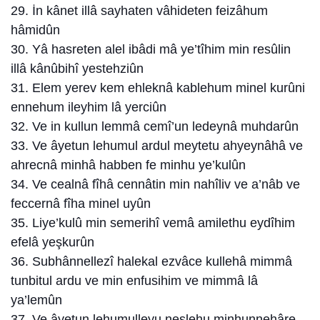
29. İn kânet illâ sayhaten vâhideten feizâhum
hâmidûn
30. Yâ hasreten alel ibâdi mâ ye’tîhim min resûlin
illâ kânûbihî yestehziûn
31. Elem yerev kem ehleknâ kablehum minel kurûni
ennehum ileyhim lâ yerciûn
32. Ve in kullun lemmâ cemî’un ledeynâ muhdarûn
33. Ve âyetun lehumul ardul meytetu ahyeynâhâ ve
ahrecnâ minhâ habben fe minhu ye’kulûn
34. Ve cealnâ fîhâ cennâtin min nahîliv ve a’nâb ve
feccernâ fîha minel uyûn
35. Liye’kulû min semerihî vemâ amilethu eydîhim
efelâ yeşkurûn
36. Subhânnellezî halekal ezvâce kullehâ mimmâ
tunbitul ardu ve min enfusihim ve mimmâ lâ
ya’lemûn
37. Ve âyetun lehumulleyu neslehu minhunnehâre