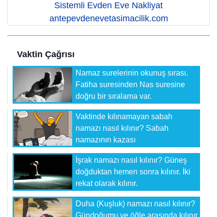
Sistemli Evden Eve Nakliyat
antepevdenevetasimacilik.com
Vaktin Çağrısı
Namaz surelerinin okunuş sırası.
Fatiha suresinden Nas suresine
doğru bir sıralama var.
Vaktinde kılınamayan sabah
namazı nasıl kılınır? Sabah
namazının kazası
İşrak namazı nasıl kılınır? Güneş
doğduktan hemen sonra kılınır. İki
rekat olarak kılınır.
Duha (Kuşluk) namazı nasıl kılınır?
Gündoğumu ve öğle arasında kılınır