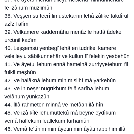
fe izâhum muzlimûn
38. Veşşemsu tecrî limustekarrin lehâ zâlike takdîrul
azîzil alîm
39. Velkamere kaddernâhu menâzile hattâ âdekel
urcûnil kadîm
40. Leşşemsû yenbegî lehâ en tudrikel kamere
velelleylu sâbikunnehâr ve kullun fî felekin yesbehûn
41. Ve âyetul lehum ennâ hamelnâ zurriyyetehum fil
fulkil meşhûn
42. Ve halâknâ lehum min mislihî mâ yarkebûn
43. Ve in neşe’ nugrıkhum felâ sarîha lehum
velâhum yunkazûn
44. İllâ rahmeten minnâ ve metâan ilâ hîn
45. Ve izâ kîle lehumuttekû mâ beyne eydîkum
vemâ halfekum leallekum turhamûn
46. Vemâ te’tîhim min âyetin min âyâti rabbihim illâ