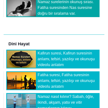
Namaz surelerinin okunuş sırası.
Fatiha suresinden Nas suresine
doğru bir sıralama var.
Dini Hayat
Kafirun suresi, Kafirun suresinin
anlamı, tefsiri, yazılışı ve okunuşu
videolu anlatım
Fatiha suresi, Fatiha suresinin
anlamı, tefsiri, yazılışı ve okunuşu
videolu anlatım
Namaz nasıl kılınır? Sabah, öğle,
ikindi, akşam, yatsı ve vitir