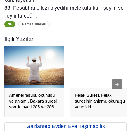
83. Fesubhanellezî biyedihî melekûtu kulli şey’in ve
ileyhi turceûn.
Namaz sureleri
İlgili Yazılar
Amenerrasulü, okunuşu
Felak Suresi, Felak
ve anlamı, Bakara suresi
suresinin anlamı, okunuşu
son iki ayeti 285 ve 286
ve tefsiri
Gaziantep Evden Eve Taşımacılık