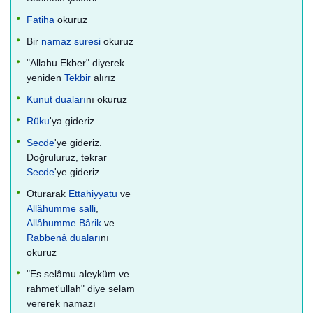
Fatiha
okuruz
Bir
namaz suresi
okuruz
"Allahu Ekber" diyerek
yeniden
Tekbir
alırız
Kunut duaları
nı okuruz
Rüku
'ya gideriz
Secde
'ye gideriz.
Doğruluruz, tekrar
Secde
'ye gideriz
Oturarak
Ettahiyyatu
ve
Allâhumme salli
,
Allâhumme Bârik
ve
Rabbenâ duaları
nı
okuruz
"Es selâmu aleyküm ve
rahmet'ullah" diye selam
vererek namazı