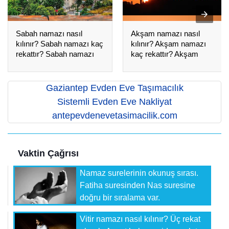
Sabah namazı nasıl
Akşam namazı nasıl
kılınır? Sabah namazı kaç
kılınır? Akşam namazı
rekattır? Sabah namazı
kaç rekattır? Akşam
kılınışı
namazı kılınışı
Gaziantep Evden Eve Taşımacılık
Sistemli Evden Eve Nakliyat
antepevdenevetasimacilik.com
Vaktin Çağrısı
Namaz surelerinin okunuş sırası.
Fatiha suresinden Nas suresine
doğru bir sıralama var.
Vitir namazı nasıl kılınır? Üç rekat