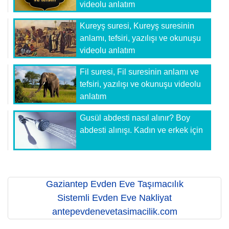
videolu anlatım
Kureyş suresi, Kureyş suresinin
anlamı, tefsiri, yazılışı ve okunuşu
videolu anlatım
Fil suresi, Fil suresinin anlamı ve
tefsiri, yazılışı ve okunuşu videolu
anlatım
Gusül abdesti nasıl alınır? Boy
abdesti alınışı. Kadın ve erkek için
Gaziantep Evden Eve Taşımacılık
Sistemli Evden Eve Nakliyat
antepevdenevetasimacilik.com