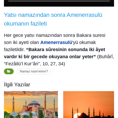
Yatsı namazından sonra Amenerrasulü
okumanın fazileti
Her gece yatsı namazından sonra Bakara suresi
son iki ayeti olan
Amenerrasulü
'yü okumak
faziletildir.
“Bakara sûresinin sonunda iki âyet
vardır ki bir gecede okuyana onlar yeter”
(Buhârî,
“Fezâilü’l Kur’ân”, 10, 27, 34)
Namaz nasıl kılınır?
İlgili Yazılar