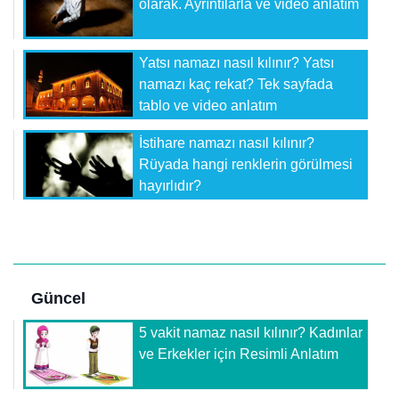
olarak. Ayrıntılarla ve video anlatım
Yatsı namazı nasıl kılınır? Yatsı
namazı kaç rekat? Tek sayfada
tablo ve video anlatım
İstihare namazı nasıl kılınır?
Rüyada hangi renklerin görülmesi
hayırlıdır?
Güncel
5 vakit namaz nasıl kılınır? Kadınlar
ve Erkekler için Resimli Anlatım