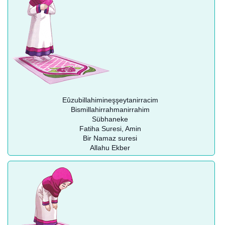
Eûzubillahimineşşeytanirracim
Bismillahirrahmanirrahim
Sübhaneke
Fatiha Suresi, Amin
Bir Namaz suresi
Allahu Ekber