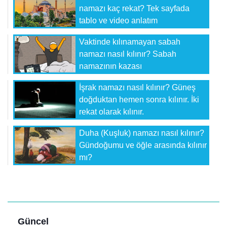
namazı kaç rekat? Tek sayfada
tablo ve video anlatım
Vaktinde kılınamayan sabah
namazı nasıl kılınır? Sabah
namazının kazası
İşrak namazı nasıl kılınır? Güneş
doğduktan hemen sonra kılınır. İki
rekat olarak kılınır.
Duha (Kuşluk) namazı nasıl kılınır?
Gündoğumu ve öğle arasında kılınır
mı?
Güncel