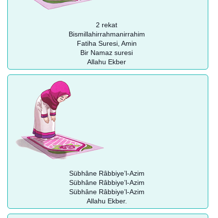
2 rekat
Bismillahirrahmanirrahim
Fatiha Suresi, Amin
Bir Namaz suresi
Allahu Ekber
Sübhâne Râbbiye’l-Azim
Sübhâne Râbbiye’l-Azim
Sübhâne Râbbiye’l-Azim
Allahu Ekber.