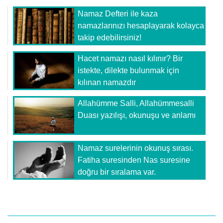
Namaz Defteri ile kaza
namazlarınızı hesaplayarak kolayca
takip edebilirsiniz!
Hacet namazı nasıl kılınır? Bir
istekte, dilekte bulunmak için
kılınan namazdır
Allahümme Salli, Allahümmesalli
Duası yazılışı, okunuşu ve anlamı
Namaz surelerinin okunuş sırası.
Fatiha suresinden Nas suresine
doğru bir sıralama var.