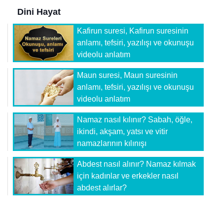
Dini Hayat
Kafirun suresi, Kafirun suresinin
anlamı, tefsiri, yazılışı ve okunuşu
videolu anlatım
Maun suresi, Maun suresinin
anlamı, tefsiri, yazılışı ve okunuşu
videolu anlatım
Namaz nasıl kılınır? Sabah, öğle,
ikindi, akşam, yatsı ve vitir
namazlarının kılınışı
Abdest nasıl alınır? Namaz kılmak
için kadınlar ve erkekler nasıl
abdest alırlar?