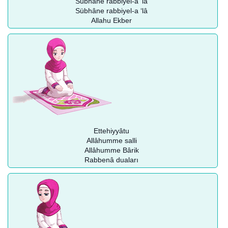
Sübhâne rabbiyel-a ‘lâ
Sübhâne rabbiyel-a ‘lâ
Allahu Ekber
Ettehiyyâtu
Allâhumme salli
Allâhumme Bârik
Rabbenâ duaları