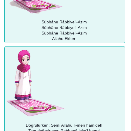
Sübhâne Râbbiye’l-Azim
Sübhâne Râbbiye’l-Azim
Sübhâne Râbbiye’l-Azim
Allahu Ekber.
Doğrulurken; Semi Allahu li-men hamideh
Tam doğrulunca; Rabbenâ leke’l hamd