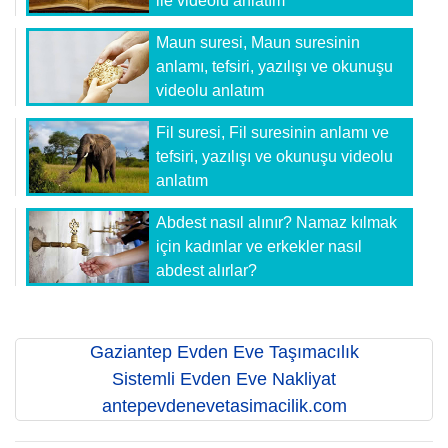
ile videolu anlatım
Maun suresi, Maun suresinin
anlamı, tefsiri, yazılışı ve okunuşu
videolu anlatım
Fil suresi, Fil suresinin anlamı ve
tefsiri, yazılışı ve okunuşu videolu
anlatım
Abdest nasıl alınır? Namaz kılmak
için kadınlar ve erkekler nasıl
abdest alırlar?
Gaziantep Evden Eve Taşımacılık
Sistemli Evden Eve Nakliyat
antepevdenevetasimacilik.com