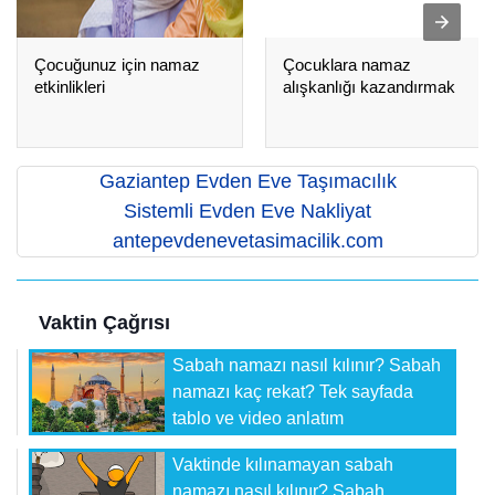
Çocuğunuz için namaz
Çocuklara namaz
etkinlikleri
alışkanlığı kazandırmak
Gaziantep Evden Eve Taşımacılık
Sistemli Evden Eve Nakliyat
antepevdenevetasimacilik.com
Vaktin Çağrısı
Sabah namazı nasıl kılınır? Sabah
namazı kaç rekat? Tek sayfada
tablo ve video anlatım
Vaktinde kılınamayan sabah
namazı nasıl kılınır? Sabah