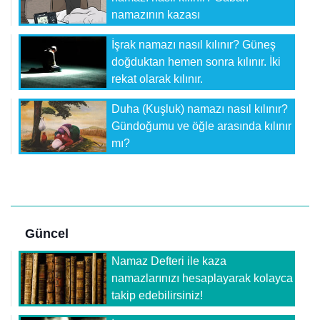
namazının kazası
İşrak namazı nasıl kılınır? Güneş
doğduktan hemen sonra kılınır. İki
rekat olarak kılınır.
Duha (Kuşluk) namazı nasıl kılınır?
Gündoğumu ve öğle arasında kılınır
mı?
Güncel
Namaz Defteri ile kaza
namazlarınızı hesaplayarak kolayca
takip edebilirsiniz!