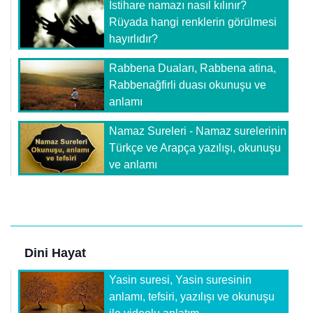
İstihare namazı nasıl kılınır?
Rüyada hangi renklerin görülmesi
hayırlıdır?
Rabbena Duaları, Rabbena atina,
Rabbenağfirli duası okunuşu ve
anlamı
Namaz Sureleri - Namaz surelerinin
Türkçe ve Arapça yazılışı, okunuşu
ve anlamı
Dini Hayat
Yasin suresi, Yasin suresinin
anlamı, tefsiri, yazılışı ve okunuşu