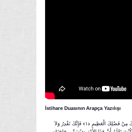
İstihare Duasının Arapça Yazılışı
اَللَّهُمَّ إِنِّي أَسْتَخِيرُكَ بِعِلْمِكَ، وَأَسْتَقْدِرُكَ بِقُدْرَتِكَ، وَأَسْأَلُكَ مِنْ فَضْلِكَ الْعَظِيمِ ﴿١﴾ فَإِنَّكَ تَقْدِرُ وَلاَ
َمُ، وَأَنْتَ عَلاَّمُ الْغُيُوبِ ﴿٢﴾ اَللَّهُمَّ إِنْ كُنْتَ تَعْلَمُ أَنَّ هَذَا الأَمْرَ -وَيُسَمِّي حَاجَتَهُ