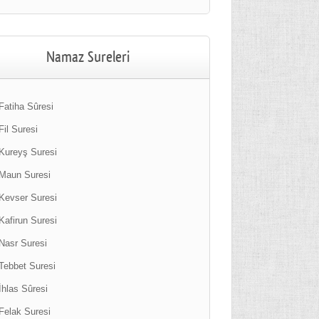
Namaz Sureleri
Fatiha Sûresi
Fil Suresi
Kureyş Suresi
Maun Suresi
Kevser Suresi
Kafirun Suresi
Nasr Suresi
Tebbet Suresi
İhlas Sûresi
Felak Suresi