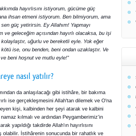
akkımda hayırlısını istiyorum, gücüme güç
bana ihsan etmeni istiyorum. Ben bilmiyorum, ama
sen güç yetirirsin. Ey Allahım! Yapmayı
 ve geleceğim açısından hayırlı olacaksa, bu işi
olaylaştır, uğurlu ve bereketli eyle. Yok eğer
kötü ise, onu benden, beni ondan uzaklaştır. Ve
t ve beni hoşnut ve mutlu eyle!”
areye nasıl yatılır?
ından da anlaşılacağı gibi istihâre, bir bakıma
ırlı ise gerçekleşmesini Allah'tan dilemek ve O'na
yen kişi, kalbinden her şeyi atarak ve kalbini
at namaz kılmalı ve ardından Peygamberimiz’in
rak yapıldığı takdirde Allah'ın hayırlısını
 olabilir. İstihârenin sonucunda bir rahatlık ve