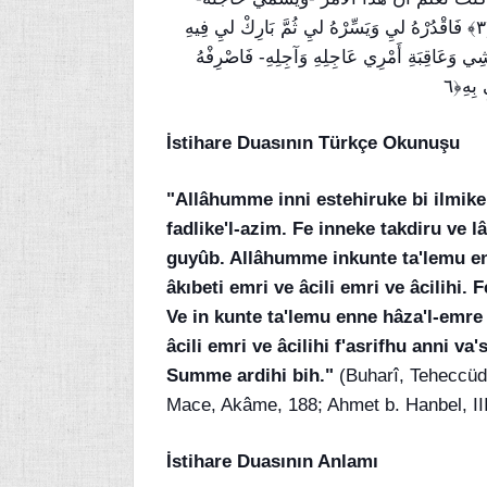
خَيْرٌ ليِ فيِ دِينِي وَمَعَاشِي وَعَاقِبَةِ أَمْرِي عَاجِلِهِ وَآجِلِهِ ﴿٣﴾ فَاقْدُرْهُ ليِ وَيَسِّرْهُ ليِ ثُمَّ بَارِكْ ليِ فِيهِ
﴿ِي وَعَاقِبَةِ أَمْرِي عَاجِلِهِ وَآجِلِهِ- فَاصْرِفْهُ
بِهِ﴿٦
İstihare Duasının Türkçe Okunuşu
"Allâhumme inni estehiruke bi ilmike
fadlike'l-azim. Fe inneke takdiru ve l
guyûb. Allâhumme inkunte ta'lemu enn
âkıbeti emri ve âcili emri ve âcilihi. 
Ve in kunte ta'lemu enne hâza'l-emre ş
âcili emri ve âcilihi f'asrifhu anni va
Summe ardihi bih."
(Buharî, Teheccüd, 
Mace, Akâme, 188; Ahmet b. Hanbel, III
İstihare Duasının Anlamı