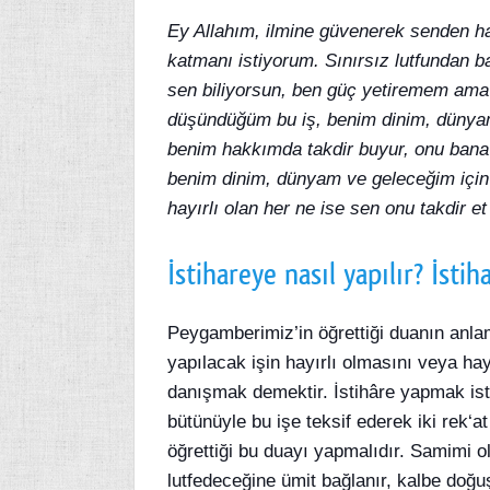
Ey Allahım, ilmine güvenerek senden h
katmanı istiyorum. Sınırsız lutfundan 
sen biliyorsun, ben güç yetiremem ama 
düşündüğüm bu iş, benim dinim, dünyam
benim hakkımda takdir buyur, onu bana k
benim dinim, dünyam ve geleceğim için 
hayırlı olan her ne ise sen onu takdir e
İstihareye nasıl yapılır? İstih
Peygamberimiz’in öğrettiği duanın anlam
yapılacak işin hayırlı olmasını veya hay
danışmak demektir. İstihâre yapmak iste
bütünüyle bu işe teksif ederek iki rek‘
öğrettiği bu duayı yapmalıdır. Samimi ola
lutfedeceğine ümit bağlanır, kalbe doğuş