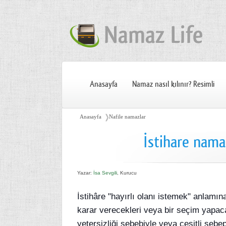
Anasayfa
Namaz nasıl kılınır? Resimli
❭
Anasayfa
Nafile namazlar
İstihare namazı
Yazar:
İsa Sevgili
, Kurucu
İstihâre "hayırlı olanı istemek" anlamına 
karar verecekleri veya bir seçim yapaca
yetersizliği sebebiyle veya çeşitli sebe