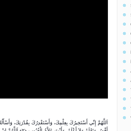
أَقْدِرُ، وَتَعْلَمُ وَلاَ أَعْل-