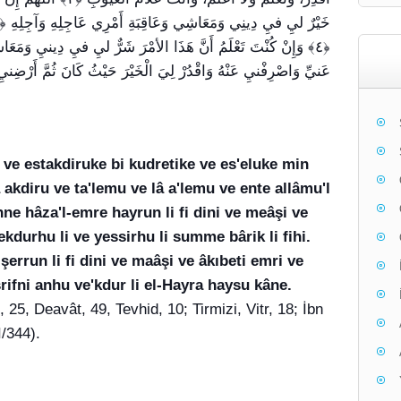
٤﴾ وَإِنْ كُنْتَ تَعْلَمُ أَنَّ هَذَا الأمْرَ شَرٌّ ليِ فيِ دِينيِ وَمَعَاش
عَنيِّ وَاصْرِفْنيِ عَنْهُ وَاقْدُرْ لِيَ الْخَيْرَ حَيْثُ كَانَ ثُمَّ أَرْضِنيِ 
 ve estakdiruke bi kudretike ve es'eluke min
â akdiru ve ta'lemu ve lâ a'lemu ve ente allâmu'l
e hâza'l-emre hayrun li fi dini ve meâşi ve
Fekdurhu li ve yessirhu li summe bârik li fihi.
errun li fi dini ve maâşi ve âkıbeti emri ve
'srifni anhu ve'kdur li el-Hayra haysu kâne.
25, Deavât, 49, Tevhid, 10; Tirmizi, Vitr, 18; İbn
/344).