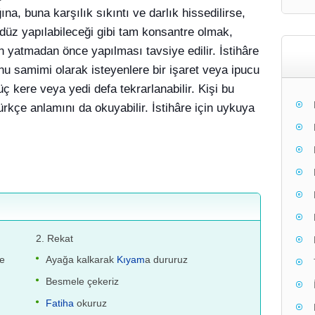
ğına, buna karşılık sıkıntı ve darlık hissedilirse,
düz yapılabileceği gibi tam konsantre olmak,
 yatmadan önce yapılması tavsiye edilir. İstihâre
unu samimi olarak isteyenlere bir işaret veya ipucu
ç kere veya yedi defa tekrarlanabilir. Kişi bu
ürkçe anlamını da okuyabilir. İstihâre için uykuya
2. Rekat
re
Ayağa kalkarak
Kıyam
a dururuz
Besmele çekeriz
e
Fatiha
okuruz