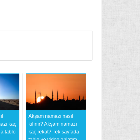
ıl
Akşam namazı nasıl
mazı kaç
kılınır? Akşam namazı
a tablo
kaç rekat? Tek sayfada
tablo ve video anlatım