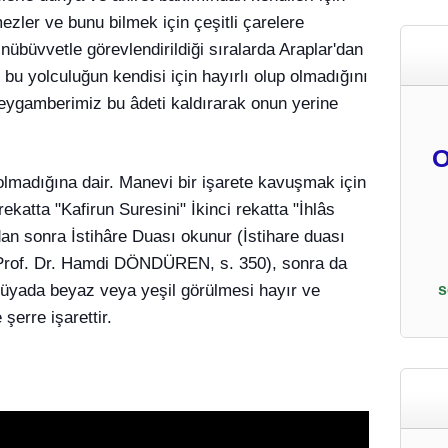
ezler ve bunu bilmek için çeşitli çarelere
übüvvetle görevlendirildiği sıralarda Araplar'dan
bu yolculuğun kendisi için hayırlı olup olmadığını
Peygamberimiz bu âdeti kaldırarak onun yerine
O
 olmadığına dair. Manevi bir işarete kavuşmak için
 rekatta "Kafirun Suresini" İkinci rekatta "İhlâs
n sonra İstihâre Duası okunur (İstihare duası
li, Prof. Dr. Hamdi DÖNDÜREN, s. 350), sonra da
. Rüyada beyaz veya yeşil görülmesi hayır ve
s
şerre işarettir.