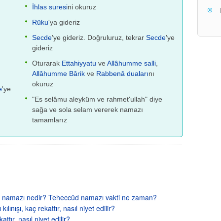
İhlas suresi
ni okuruz
Rüku
'ya gideriz
Secde
'ye gideriz. Doğruluruz, tekrar
Secde
'ye
gideriz
Oturarak
Ettahiyyatu
ve
Allâhumme salli
,
Allâhumme Bârik
ve
Rabbenâ duaları
nı
okuruz
e
'ye
"Es selâmu aleyküm ve rahmet'ullah" diye
sağa ve sola selam vererek namazı
tamamlarız
üd namazı nedir? Teheccüd namazı vakti ne zaman?
lınışı, kaç rekattır, nasıl niyet edilir?
attır, nasıl niyet edilir?