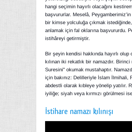
hangi seçimin hayırlı olacağını kestirem
başvururlar. Meselâ, Peygamberimiz’in n
bir kimse yolculuğa çıkmak istediğinde, 
anlamak için fal oklarına başvururdu. 
istihâreyi getirmiştir.
Bir şeyin kendisi hakkında hayırlı olup
kılınan iki rekatlık bir namazdır. Birinci
Suresini" okumak mustahaptır. Namazda
için bakınız: Delilleriyle İslam İlmiha
abdestli olarak kıbleye yönelip yatılır
iyiliğe; siyah veya kırmızı görülmesi ise 
İstihare namazı kılınışı