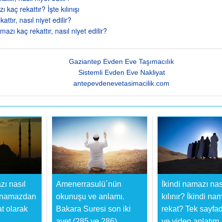
kaç rekattır? İşte kılınışı
attır, nasıl niyet edilir?
mazı kaç rekattır, nasıl niyet edilir?
Gaziantep Evden Eve Taşımacılık
Sistemli Evden Eve Nakliyat
antepevdenevetasimacilik.com
ı nasıl
Amenerrasulü´nün
İkindi namazı nas
i namazdan
okunuşu ve anlamı.
kılınır? İkindi na
t olarak
Bakara Suresi son iki
rekat? Tek sayfad
ayet (285 ve 286)
ve video anlatım