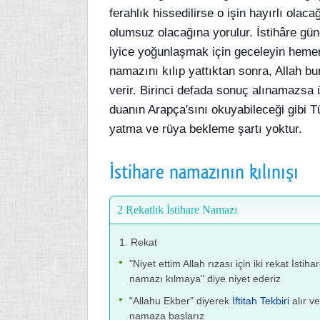
ferahlık hissedilirse o işin hayırlı olaca
olumsuz olacağına yorulur. İstihâre gün
iyice yoğunlaşmak için geceleyin hemen
namazını kılıp yattıktan sonra, Allah b
verir. Birinci defada sonuç alınamazsa ü
duanın Arapça'sını okuyabileceği gibi T
yatma ve rüya bekleme şartı yoktur.
İstihare namazının kılınışı
2 Rekatlık İstihare Namazı
1. Rekat
"Niyet ettim Allah rızası için iki rekat İstiha
namazı kılmaya" diye niyet ederiz
"Allahu Ekber" diyerek
İftitah Tekbiri
alır v
namaza başlarız