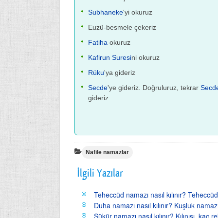
Subhaneke
'yi okuruz
Euzü-besmele çekeriz
Fatiha
okuruz
Kafirun Suresi
ni okuruz
Rüku
'ya gideriz
Secde
'ye gideriz. Doğruluruz, tekrar
Secd
gideriz
Nafile namazlar
İlgili Yazılar
Teheccüd namazı nasıl kılınır? Tehecc
Duha namazı nasıl kılınır? Kuşluk namazı kı
Şükür namazı nasıl kılınır? Kılınışı, kaç rek